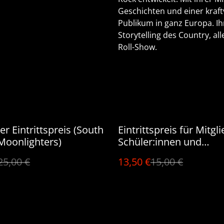
Geschichten und einer kraft
Publikum in ganz Europa. Ih
Storytelling des Country, a
Roll-Show.
%
er Eintrittspreis (South
Eintrittspreis für Mitgli
Moonlighters)
Schüler:innen und
Studierende (Laura Eva
25,00 €
13,50 €
15,00 €