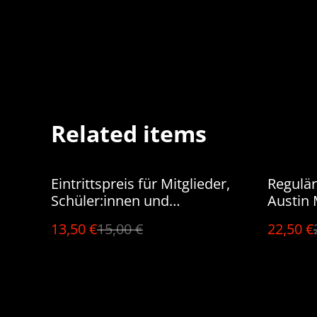
Related items
%
%
Eintrittspreis für Mitglieder,
Regulär
Schüler:innen und
Austin 
Studierende (South Austin
13,50 €
15,00 €
22,50 €
Moonlighters)