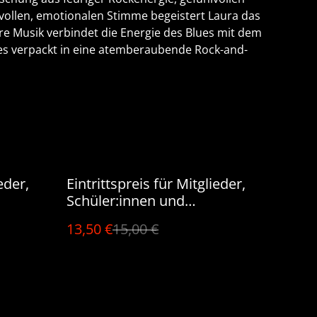
vollen, emotionalen Stimme begeistert Laura das
re Musik verbindet die Energie des Blues mit dem
lles verpackt in eine atemberaubende Rock-and-
%
eder,
Eintrittspreis für Mitglieder,
Schüler:innen und
ns)
Studierende (Shane
13,50 €
15,00 €
Alexander)