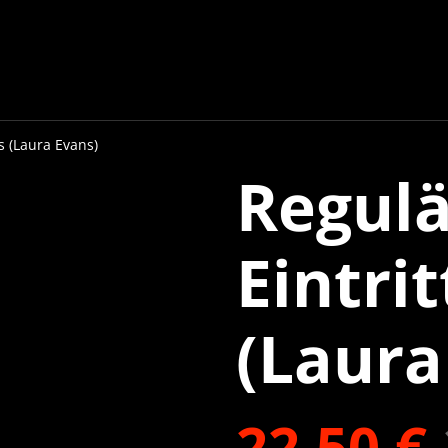
s (Laura Evans)
Regulä
Eintrit
(Laura
22,50 €