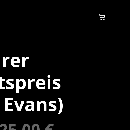
rer
tspreis
 Evans)
25,00 €